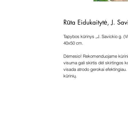
Rūta Eidukaitytė, J. Sav
Tapybos kūrinys „J. Savickio g. (Vi
40x50 cm.
Dėmesio! Rekomenduojame kūriniu
visuma gali skirtis dėl skirtingos 
visada atrodo gerokai efektingiau. G
kūrinių.