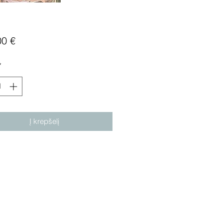
Price
00 €
*
Į krepšelį