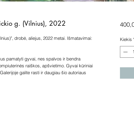
ickio g. (Vilnius), 2022
400,
lnius)", drobė, aliejus, 2022 metai. Išmatavimai:
Kiekis
s pamatyti gyvai, nes spalvos ir bendra
kompiuterinės raiškos, apšvietimo. Gyvai kūriniai
alerijoje galite rasti ir daugiau šio autoriaus