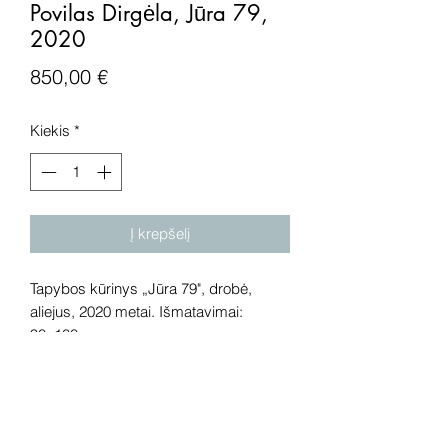
Povilas Dirgėla, Jūra 79,
2020
Price
850,00 €
Kiekis
*
Į krepšelį
Tapybos kūrinys „Jūra 79", drobė,
aliejus, 2020 metai. Išmatavimai:
90x100 cm.
Dėmesio! Rekomenduojame kūrinius
pamatyti gyvai, nes spalvos ir bendra
visuma gali skirtis dėl skirtingos