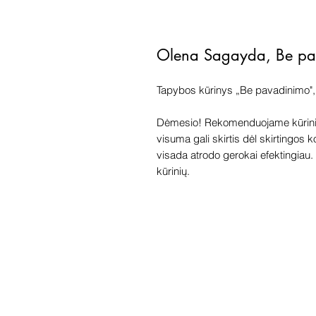
Olena Sagayda, Be p
Tapybos kūrinys „Be pavadinimo", 
Dėmesio! Rekomenduojame kūriniu
visuma gali skirtis dėl skirtingos 
visada atrodo gerokai efektingiau. G
kūrinių.