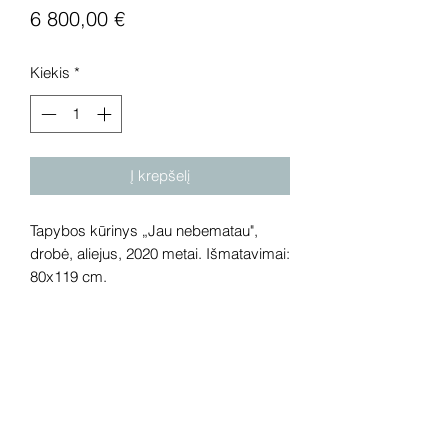
Price
6 800,00 €
Kiekis
*
Į krepšelį
Tapybos kūrinys „Jau nebematau",
drobė, aliejus, 2020 metai. Išmatavimai:
80x119 cm.
Dėmesio! Rekomenduojame kūrinius
pamatyti gyvai, nes spalvos ir bendra
visuma gali skirtis dėl skirtingos
kompiuterinės raiškos, apšvietimo.
Gyvai kūriniai visada atrodo gerokai
efektingiau. Galerijoje galite rasti ir