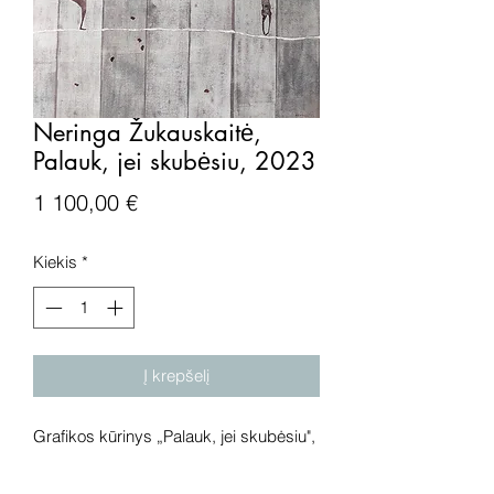
Neringa Žukauskaitė,
Palauk, jei skubėsiu, 2023
Price
1 100,00 €
Kiekis
*
Į krepšelį
Grafikos kūrinys „Palauk, jei skubėsiu",
drobė, mišri technika, 2023 metai.
Išmatavimai: 90x70 cm.