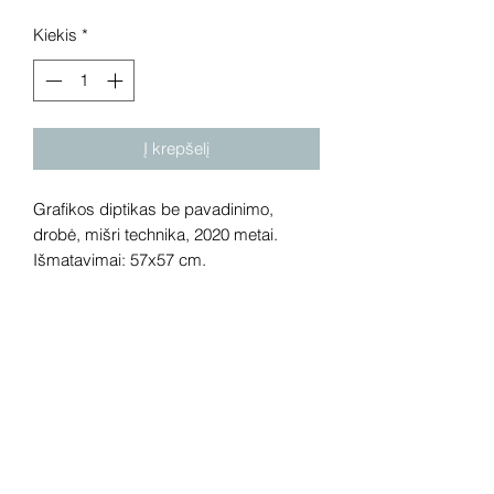
Kiekis
*
Į krepšelį
Grafikos diptikas be pavadinimo,
drobė, mišri technika, 2020 metai.
Išmatavimai: 57x57 cm.
Dėmesio! Rekomenduojame kūrinius
pamatyti gyvai, nes spalvos ir bendra
visuma gali skirtis dėl skirtingos
kompiuterinės raiškos, apšvietimo.
Gyvai kūriniai visada atrodo gerokai
efektingiau. Galerijoje galite rasti ir
daugiau šio autoriaus kūrinių.