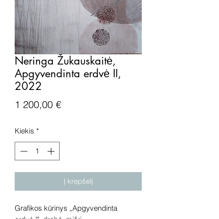
Neringa Žukauskaitė,
Apgyvendinta erdvė II,
2022
Price
1 200,00 €
Kiekis
*
Į krepšelį
Grafikos kūrinys „Apgyvendinta