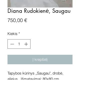
Diana Rudokienė, Saugau
Price
750,00 €
Kiekis
*
Į krepšelį
Tapybos kūrinys „Saugau", drobė,
aliejus. Išmatavimai: 80x80 cm.
Dėmesio! Rekomenduojame kūrinius
pamatyti gyvai, nes spalvos ir bendra
visuma gali skirtis dėl skirtingos
kompiuterinės raiškos, apšvietimo.