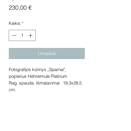
Price
230,00 €
Kiekis
*
Į krepšelį
Fotografijos kūrinys „Sparnai",
popierius Hehnemule Platinum
Rag, spauda. Išmatavimai: 19,3x28,5
cm.
Dėmesio! Rekomenduojame kūrinius
pamatyti gyvai, nes spalvos ir bendra
visuma gali skirtis dėl skirtingos
kompiuterinės raiškos, apšvietimo.
Gyvai kūriniai visada atrodo gerokai