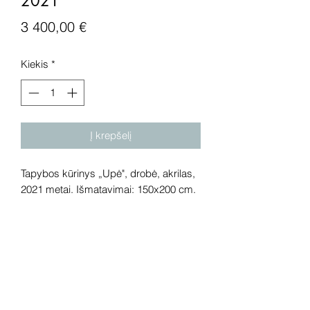
2021
Price
3 400,00 €
Kiekis
*
Į krepšelį
Tapybos kūrinys „Upė", drobė, akrilas,
2021 metai. Išmatavimai: 150x200 cm.
Dėmesio! Rekomenduojame kūrinius
pamatyti gyvai, nes spalvos ir bendra
visuma gali skirtis dėl skirtingos
kompiuterinės raiškos, apšvietimo.
Gyvai kūriniai visada atrodo gerokai
efektingiau. Galerijoje galite rasti ir