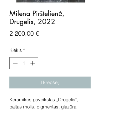
Milena Pirštelienė,
Drugelis, 2022
Price
2 200,00 €
Kiekis
*
Į krepšelį
Keramikos paveikslas „Drugelis",
baltas molis, pigmentas, glazūra,
2022 metai. Išmatavimai: 49x49 cm.
Dėmesio! Rekomenduojame kūrinius
pamatyti gyvai, nes spalvos ir bendra