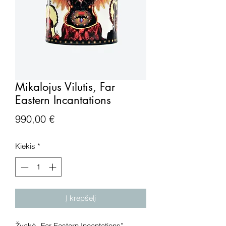
Mikalojus Vilutis, Far
Eastern Incantations
Price
990,00 €
Kiekis
*
Į krepšelį
Žvakė „Far Eastern Incantations”,