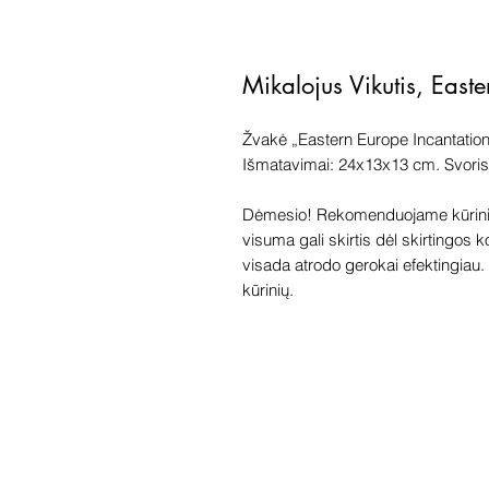
Mikalojus Vikutis, East
Žvakė „Eastern Europe Incantation
Išmatavimai: 24x13x13 cm. Svoris:
Dėmesio! Rekomenduojame kūriniu
visuma gali skirtis dėl skirtingos 
visada atrodo gerokai efektingiau. G
kūrinių.