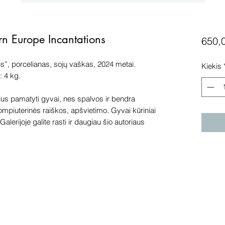
ern Europe Incantations
650,
s”, porcelianas, sojų vaškas, 2024 metai.
Kiekis
 4 kg.
s pamatyti gyvai, nes spalvos ir bendra
kompiuterinės raiškos, apšvietimo. Gyvai kūriniai
alerijoje galite rasti ir daugiau šio autoriaus