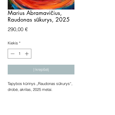
Marius Abramavičius,
Raudonas sūkurys, 2025
Price
290,00 €
Kiekis
*
Į krepšelį
Tapybos kūrinys „Raudonas sūkurys“,
drobė, akrilas, 2025 metai.
Išmatavimai: 40x39 cm.
Dėmesio! Rekomenduojame kūrinius
pamatyti gyvai, nes spalvos ir bendra