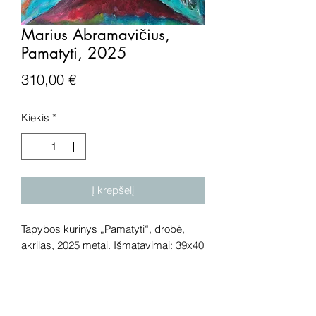
Marius Abramavičius,
Pamatyti, 2025
Price
310,00 €
Kiekis
*
Į krepšelį
Tapybos kūrinys „Pamatyti“, drobė,
akrilas, 2025 metai. Išmatavimai: 39x40
cm.
Dėmesio! Rekomenduojame kūrinius
pamatyti gyvai, nes spalvos ir bendra