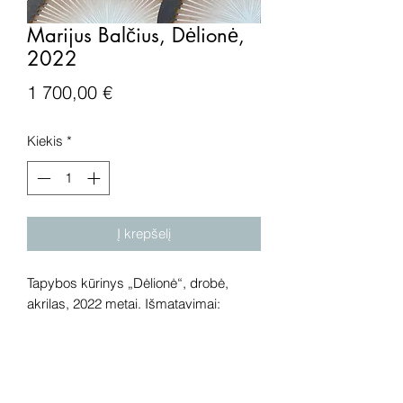
Marijus Balčius, Dėlionė,
2022
Price
1 700,00 €
Kiekis
*
Į krepšelį
Tapybos kūrinys „Dėlionė“, drobė,
akrilas, 2022 metai. Išmatavimai:
100x100 cm.
Dėmesio! Rekomenduojame kūrinius
pamatyti gyvai, nes spalvos ir bendra