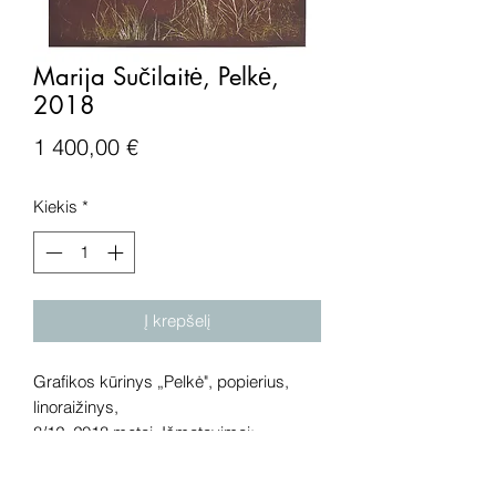
Marija Sučilaitė, Pelkė,
2018
Price
1 400,00 €
Kiekis
*
Į krepšelį
Grafikos kūrinys „Pelkė", popierius,
linoraižinys,
8/12, 2018 metai. Išmatavimai:
132x110 cm.