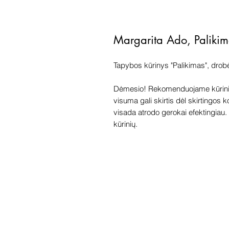
Margarita Ado, Paliki
Tapybos kūrinys "Palikimas", drob
Dėmesio! Rekomenduojame kūriniu
visuma gali skirtis dėl skirtingos 
visada atrodo gerokai efektingiau. G
kūrinių.