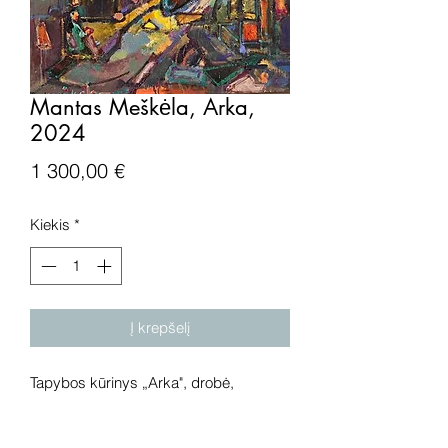
Mantas Meškėla, Arka,
2024
Price
1 300,00 €
Kiekis
*
Į krepšelį
Tapybos kūrinys „Arka", drobė,
aliejus, 2024 metai. Išmatavimai:
90x73,5 cm.