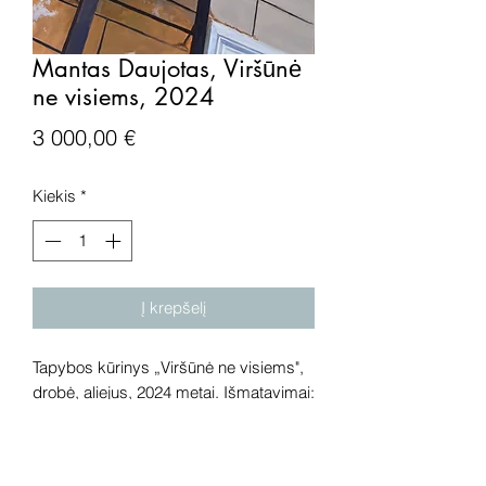
Mantas Daujotas, Viršūnė
ne visiems, 2024
Price
3 000,00 €
Kiekis
*
Į krepšelį
Tapybos kūrinys „Viršūnė ne visiems",
drobė, aliejus, 2024 metai. Išmatavimai:
120x120 cm.
Dėmesio! Rekomenduojame kūrinius