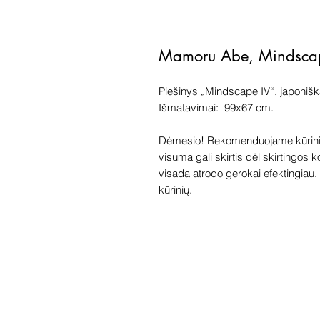
Mamoru Abe, Mindsca
Piešinys „Mindscape IV“, japoniška
Išmatavimai: 99x67 cm.
Dėmesio! Rekomenduojame kūriniu
visuma gali skirtis dėl skirtingos 
visada atrodo gerokai efektingiau. G
kūrinių.