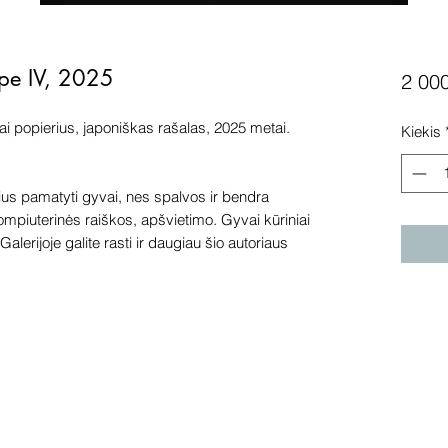
pe IV, 2025
2 00
i popierius, japoniškas rašalas, 2025 metai.
Kiekis
s pamatyti gyvai, nes spalvos ir bendra
kompiuterinės raiškos, apšvietimo. Gyvai kūriniai
alerijoje galite rasti ir daugiau šio autoriaus