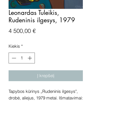
Leonardas Tuleikis,
Rudeninis ilgesys, 1979
Price
4 500,00 €
Kiekis
*
Į krepšelį
Tapybos kūrinys „Rudeninis ilgesys",
drobė, aliejus, 1979 metai. Išmatavimai:
100x100 cm
Dėmesio! Rekomenduojame kūrinius
pamatyti gyvai, nes spalvos ir bendra