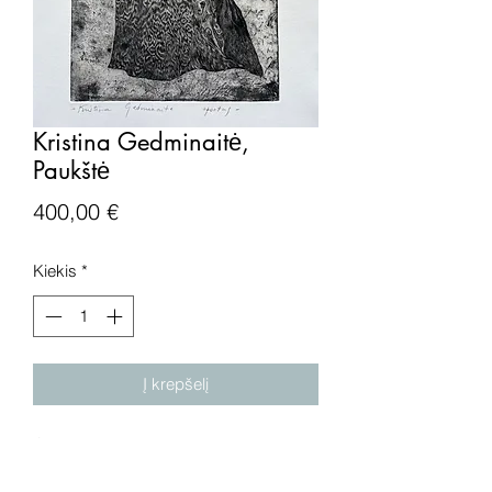
Kristina Gedminaitė,
Paukštė
Price
400,00 €
Kiekis
*
Į krepšelį
Grafikos kūrinys „Paukštė", ofortas.
Išmatavimai: 30x19,7 cm.