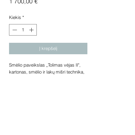
Price
1 700,00 €
Kiekis
*
Į krepšelį
Smėlio paveikslas „Tolimas vėjas II",
kartonas, smėlio ir lakų mišri technika,
2023 metai. Išmatavimai: 74,5x120 cm.
Dėmesio! Rekomenduojame kūrinius
pamatyti gyvai, nes spalvos ir bendra
visuma gali skirtis dėl skirtingos
kompiuterinės raiškos. Galerijoje galite
rasti ir daugiau šio autoriaus kūrinių.