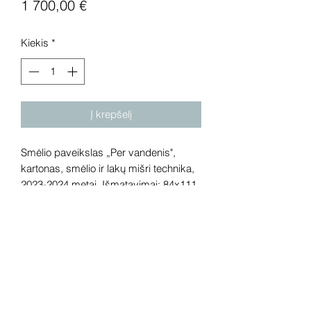
Price
1 700,00 €
Kiekis
*
Į krepšelį
Smėlio paveikslas „Per vandenis",
kartonas, smėlio ir lakų mišri technika,
2023-2024 metai. Išmatavimai: 84x111
cm.
Dėmesio! Rekomenduojame kūrinius
pamatyti gyvai, nes spalvos ir bendra
visuma gali skirtis dėl skirtingos
kompiuterinės raiškos. Galerijoje galite
rasti ir daugiau šio autoriaus kūrinių.