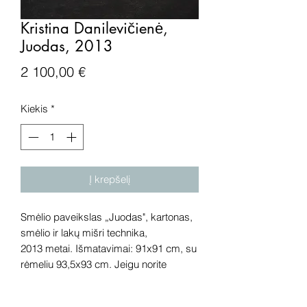
Kristina Danilevičienė,
Juodas, 2013
Price
2 100,00 €
Kiekis
*
Į krepšelį
Smėlio paveikslas „Juodas", kartonas,
smėlio ir lakų mišri technika,
2013 metai. Išmatavimai: 91x91 cm, su
rėmeliu 93,5x93 cm. Jeigu norite
pamatyti kūrinį įrėmintą - parašykite
mums, atsiųsime papildomų nuotraukų.