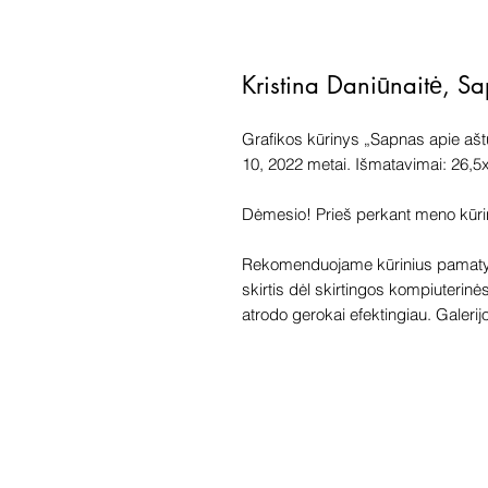
Kristina Daniūnaitė, S
Grafikos kūrinys „Sapnas apie aštuo
10, 2022 metai. Išmatavimai: 26,5
Dėmesio! Prieš perkant meno kūrinį 
Rekomenduojame kūrinius pamatyti
skirtis dėl skirtingos kompiuterinė
atrodo gerokai efektingiau. Galerijoj