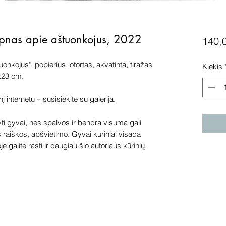
apnas apie aštuonkojus, 2022
140,
nkojus", popierius, ofortas, akvatinta, tiražas
Kiekis
x23 cm.
internetu – susisiekite su galerija.
 gyvai, nes spalvos ir bendra visuma gali
s raiškos, apšvietimo. Gyvai kūriniai visada
e galite rasti ir daugiau šio autoriaus kūrinių.