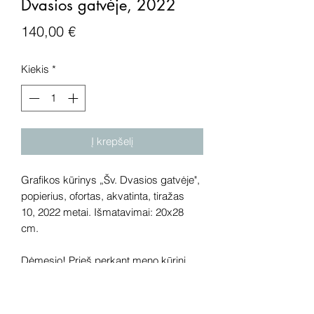
Dvasios gatvėje, 2022
Price
140,00 €
Kiekis
*
Į krepšelį
Grafikos kūrinys „Šv. Dvasios gatvėje",
popierius, ofortas, akvatinta, tiražas
10, 2022 metai. Išmatavimai: 20x28
cm.
Dėmesio! Prieš perkant meno kūrinį
internetu – susisiekite su galerija.
Rekomenduojame kūrinius pamatyti