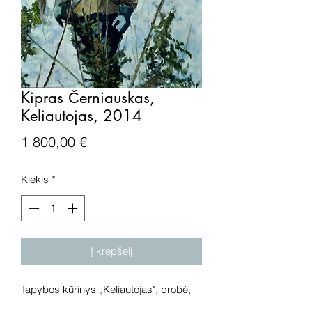
Kipras Černiauskas,
Keliautojas, 2014
Price
1 800,00 €
Kiekis
*
Į krepšelį
Tapybos kūrinys „Keliautojas", drobė,
aliejus, 2014 metai. Išmatavimai: