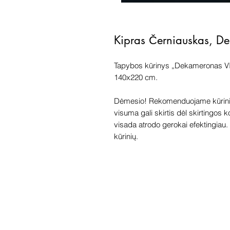
Kipras Černiauskas, D
Tapybos kūrinys „Dekameronas VI",
140x220 cm.
Dėmesio! Rekomenduojame kūriniu
visuma gali skirtis dėl skirtingos 
visada atrodo gerokai efektingiau. G
kūrinių.