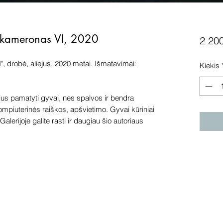
ekameronas VI, 2020
2 20
 drobė, aliejus, 2020 metai. Išmatavimai:
Kiekis
s pamatyti gyvai, nes spalvos ir bendra
kompiuterinės raiškos, apšvietimo. Gyvai kūriniai
alerijoje galite rasti ir daugiau šio autoriaus