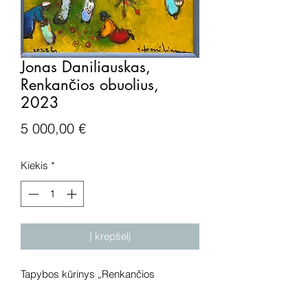
Jonas Daniliauskas,
Renkančios obuolius,
2023
Price
5 000,00 €
Kiekis
*
Į krepšelį
Tapybos kūrinys „Renkančios
obuolius", drobė, aliejus,
2023 metai. Išmatavimai: 73x60 cm.