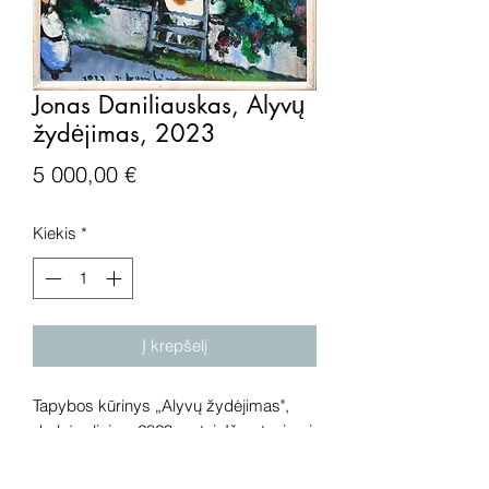
Jonas Daniliauskas, Alyvų
žydėjimas, 2023
Price
5 000,00 €
Kiekis
*
Į krepšelį
Tapybos kūrinys „Alyvų žydėjimas",
drobė, aliejus, 2023 metai. Išmatavimai:
73x60 cm.