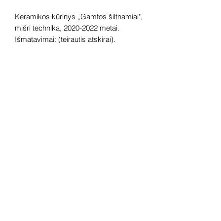
Keramikos kūrinys „Gamtos šiltnamiai",
mišri technika, 2020-2022 metai.
Išmatavimai: (teirautis atskirai).
Pirmoje nuotraukoje matote vieną dalį iš
triptiko. Jos kaina 1900 Eur. Jei
domintų, galime atsiųsti visas tris dalis
peržiūrai.
Dėmesio! Rekomenduojame kūrinius
pamatyti gyvai, nes spalvos ir bendra
visuma gali skirtis dėl skirtingos
kompiuterinės raiškos, apšvietimo.
Gyvai kūriniai visada atrodo gerokai
efektingiau. Galerijoje galite rasti ir
daugiau šio autoriaus kūrinių.