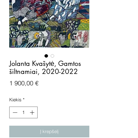
Jolanta Kvašytė, Gamtos
šiltnamiai, 2020-2022
Price
1 900,00 €
Kiekis
*
Į krepšelį