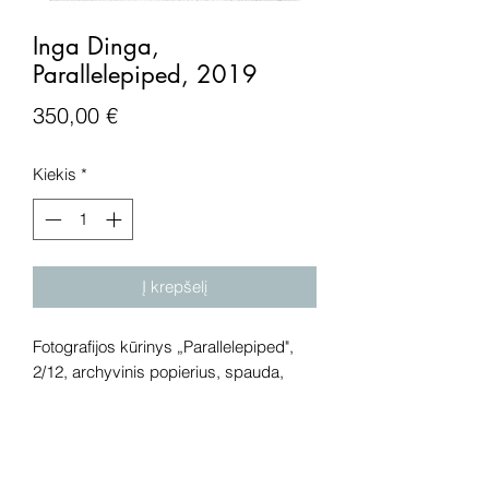
Inga Dinga,
Parallelepiped, 2019
Price
350,00 €
Kiekis
*
Į krepšelį
Fotografijos kūrinys „Parallelepiped",
2/12, archyvinis popierius, spauda,
2019 metai. Išmatavimai: 20,5x22 cm.
Dėmesio! Rekomenduojame kūrinius
pamatyti gyvai, nes spalvos ir bendra