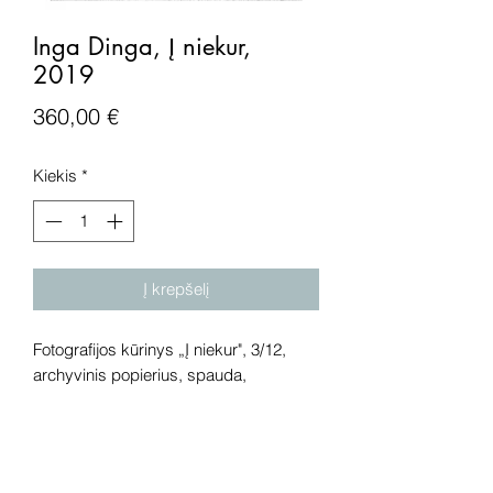
Inga Dinga, Į niekur,
2019
Price
360,00 €
Kiekis
*
Į krepšelį
Fotografijos kūrinys „Į niekur", 3/12,
archyvinis popierius, spauda,
2019 metai. Išmatavimai: 20,5x22 cm.
Dėmesio! Rekomenduojame kūrinius
pamatyti gyvai, nes spalvos ir bendra