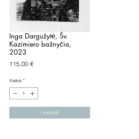
Inga Dargužytė, Šv.
Kazimiero bažnyčia,
2023
Price
115,00 €
Kiekis
*
Į krepšelį
Grafikos kūrinys „Šv. Kazimiero
bažnyčia", 1/20, 2023 metai.