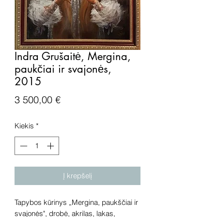
Indra Grušaitė, Mergina,
paukčiai ir svajonės,
2015
Price
3 500,00 €
Kiekis
*
Į krepšelį
Tapybos kūrinys „Mergina, paukščiai ir
svajonės", drobė, akrilas, lakas,