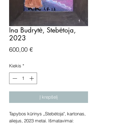
Ina Budrytė, Stebėtoja,
2023
Price
600,00 €
Kiekis
*
Į krepšelį
Tapybos kūrinys „Stebėtoja", kartonas,
aliejus, 2023 metai. Išmatavimai:
24x17,5 cm.