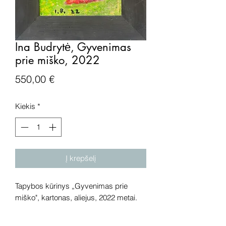
Ina Budrytė, Gyvenimas
prie miško, 2022
Price
550,00 €
Kiekis
*
Į krepšelį
Tapybos kūrinys „Gyvenimas prie
miško", kartonas, aliejus, 2022 metai.
Išmatavimai: 23x18 cm.