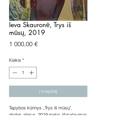
Ieva Skauronė, Trys iš
mūsų, 2019
Price
1 000,00 €
Kiekis
*
Į krepšelį
Tapybos kūrinys „Trys iš mūsų",
drobė, aliejus, 2019 metai. Išmatavimai:
80x70 cm.