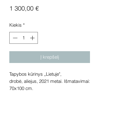
Price
1 300,00 €
Kiekis
*
Į krepšelį
Tapybos kūrinys „Lietuje",
drobė, aliejus, 2021 metai. Išmatavimai:
70x100 cm.
Dėmesio! Rekomenduojame kūrinius
pamatyti gyvai, nes spalvos ir bendra
visuma gali skirtis dėl skirtingos
kompiuterinės raiškos, apšvietimo.
Gyvai kūriniai visada atrodo gerokai
efektingiau. Galerijoje galite rasti ir