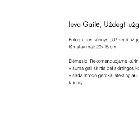
Ieva Gailė, Uždegti-užg
Fotografijos kūrinys „Uždegti-užge
Išmatavimai: 20x15 cm.
Dėmesio! Rekomenduojame kūriniu
visuma gali skirtis dėl skirtingos 
visada atrodo gerokai efektingiau. G
kūrinių.