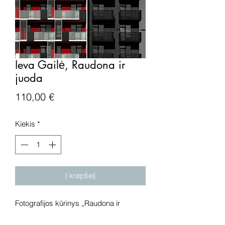
Ieva Gailė, Raudona ir
juoda
Price
110,00 €
Kiekis
*
Į krepšelį
Fotografijos kūrinys „Raudona ir
juoda“, popierius, skaitmeninė spauda.