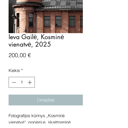
Ieva Gailė, Kosminė
vienatvė, 2025
Price
200,00 €
Kiekis
*
Į krepšelį
Fotografijos kūrinys „Kosminė
vienatvė“, popierius, skaitmeninė