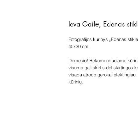
Ieva Gailė, Edenas stik
Fotografijos kūrinys „Edenas stikl
40x30 cm.
Dėmesio! Rekomenduojame kūriniu
visuma gali skirtis dėl skirtingos 
visada atrodo gerokai efektingiau. G
kūrinių.