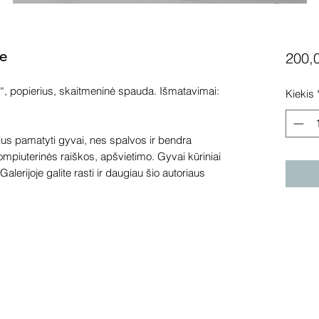
le
200,
e“, popierius, skaitmeninė spauda. Išmatavimai:
Kiekis
s pamatyti gyvai, nes spalvos ir bendra
kompiuterinės raiškos, apšvietimo. Gyvai kūriniai
alerijoje galite rasti ir daugiau šio autoriaus