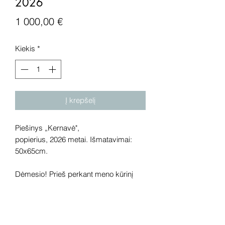
2026
Price
1 000,00 €
Kiekis
*
Į krepšelį
Piešinys „Kernavė",
popierius, 2026 metai. Išmatavimai:
50x65cm.
Dėmesio! Prieš perkant meno kūrinį
internetu – susisiekite su galerija.
Rekomenduojame kūrinius pamatyti
gyvai, nes spalvos ir bendra visuma