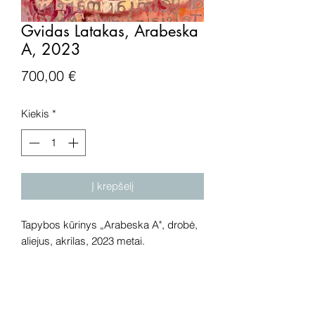
Gvidas Latakas, Arabeska
A, 2023
Price
700,00 €
Kiekis
*
Į krepšelį
Tapybos kūrinys „Arabeska A", drobė,
aliejus, akrilas, 2023 metai.
Išmatavimai: 70x70 cm.
Dėmesio! Rekomenduojame kūrinius
pamatyti gyvai, nes spalvos ir bendra