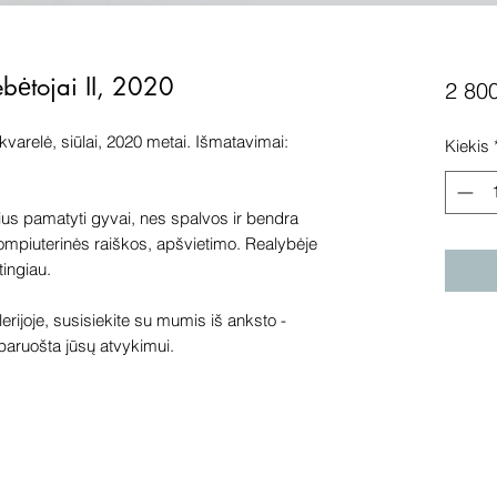
bėtojai II, 2020
2 80
akvarelė, siūlai, 2020 metai. Išmatavimai:
Kiekis
s pamatyti gyvai, nes spalvos ir bendra
 kompiuterinės raiškos, apšvietimo. Realybėje
tingiau.
lerijoje, susisiekite su mumis iš anksto -
aruošta jūsų atvykimui.