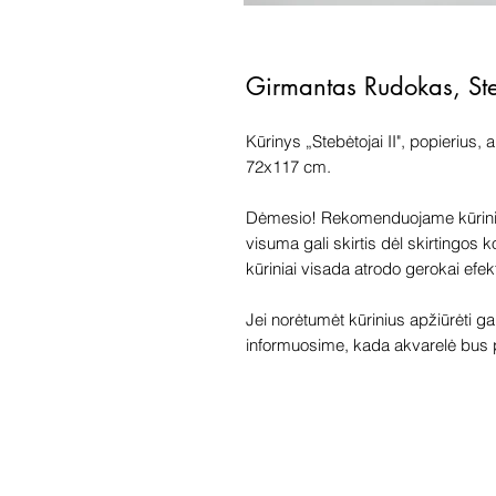
Girmantas Rudokas, Ste
Kūrinys „Stebėtojai II", popierius, 
72x117 cm.
Dėmesio! Rekomenduojame kūriniu
visuma gali skirtis dėl skirtingos
kūriniai visada atrodo gerokai efek
Jei norėtumėt kūrinius apžiūrėti ga
informuosime, kada akvarelė bus p