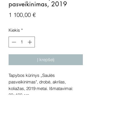
pasveikinimas, 2019
Price
1 100,00 €
Kiekis
*
Į krepšelį
Tapybos kūrinys „Saulės
pasveikinimas", drobė, akrilas,
koliažas, 2019 metai. Išmatavimai:
80x100 cm.
Dėmesio! Rekomenduojame kūrinius
pamatyti gyvai, nes spalvos ir bendra
visuma gali skirtis dėl skirtingos
kompiuterinės raiškos, apšvietimo.