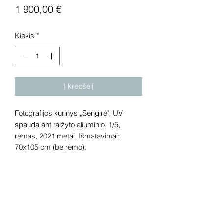
Price
1 900,00 €
Kiekis
*
Į krepšelį
Fotografijos kūrinys „Sengirė", UV
spauda ant raižyto aliuminio, 1/5,
rėmas, 2021 metai. Išmatavimai:
70x105 cm (be rėmo).
Dėmesio! Rekomenduojame kūrinius
pamatyti gyvai, nes spalvos ir bendra
visuma gali skirtis dėl skirtingos
kompiuterinės raiškos, apšvietimo.
Gyvai kūriniai visada atrodo gerokai